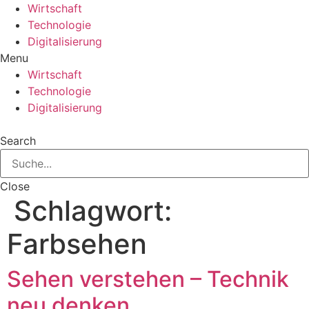
Zum
Wirtschaft
Inhalt
Technologie
springen
Digitalisierung
Menu
Wirtschaft
Technologie
Digitalisierung
Search
Close
Schlagwort:
Farbsehen
Sehen verstehen – Technik
neu denken